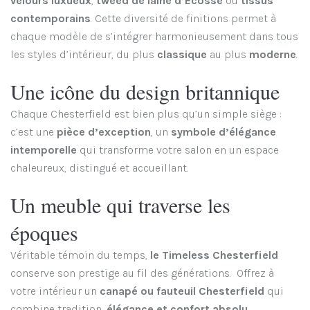
velours luxueux
,
tweed de laine d’Écosse
ou
tissus
contemporains
. Cette diversité de finitions permet à
chaque modèle de s’intégrer harmonieusement dans tous
les styles d’intérieur, du plus
classique
au plus
moderne
.
Une icône du design britannique
Chaque Chesterfield est bien plus qu’un simple siège :
c’est une
pièce d’exception
, un
symbole d’élégance
intemporelle
qui transforme votre salon en un espace
chaleureux, distingué et accueillant.
Un meuble qui traverse les
époques
Véritable témoin du temps,
le Timeless Chesterfield
conserve son prestige au fil des générations. Offrez à
votre intérieur un
canapé ou fauteuil Chesterfield
qui
combine tradition,
élégance et confort absolu.