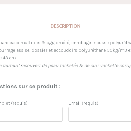
DESCRIPTION
n, panneaux multiplis & aggloméré, enrobage mousse polyurét
ourrage assise, dossier et accoudoirs polyuréthane 30kg/m3 
e 43 cm.
le fauteuil recouvert de peau tachetée & de cuir vachette corr
tions sur ce produit :
let (requis)
Email (requis)