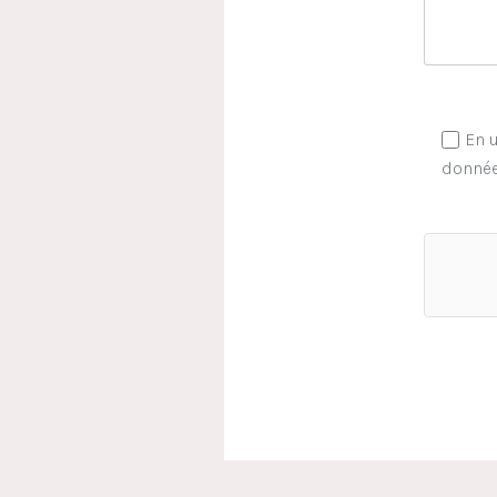
En u
donnée