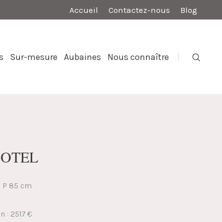
Accueil
Contactez-nous
Blog
s
Sur-mesure
Aubaines
Nous connaître
 HOTEL
x P 85 cm
n : 2517 €