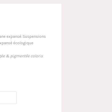
hane expansé. Suspensions
expansé écologique
igée & pigmentée coloris