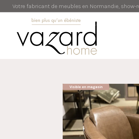
Votre fabricant de meubles en Normandie, show
Visible en magasin