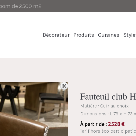
-room de 2500 m2
Décorateur
Produits
Cuisines
Style
Fauteuil club
Matière : Cuir au choix
Dimensions :
L 79 x H 73 
2528
€
À partir de :
Tarif hors éco participatio