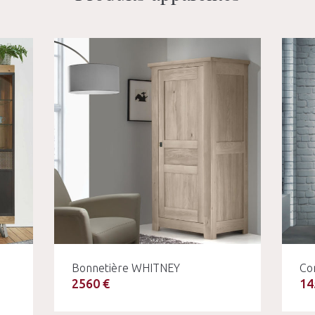
Bonnetière WHITNEY
Co
2560 €
14