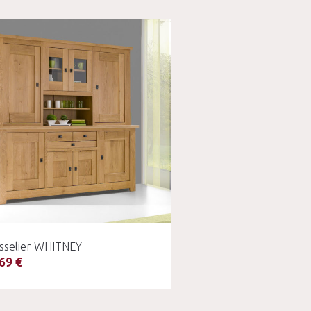
isselier WHITNEY
69 €