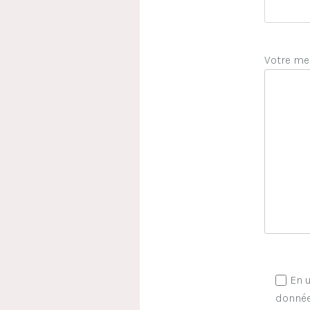
Votre me
En u
donnée