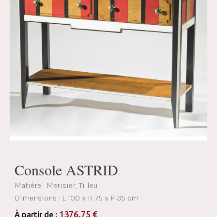
Console ASTRID
Matière : Merisier, Tilleul
Dimensions :
L 100 x H 75 x P 35 cm
1376.75
€
À partir de :