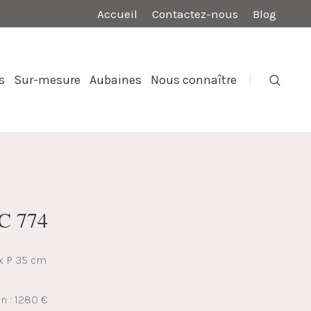
Accueil
Contactez-nous
Blog
s
Sur-mesure
Aubaines
Nous connaître
C 774
 x P 35 cm
on : 1280 €