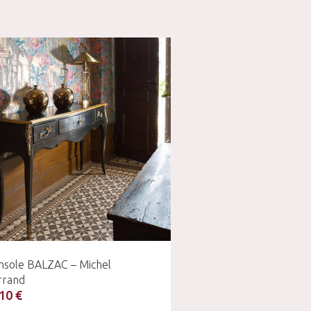
nsole BALZAC – Michel
rrand
10 €