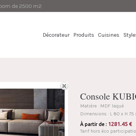
-room de 2500 m2
Décorateur
Produits
Cuisines
Style
Console KUBI
Matière : MDF laqué
Dimensions :
L 80 x H 75
1281.45
€
À partir de :
Tarif hors éco participati