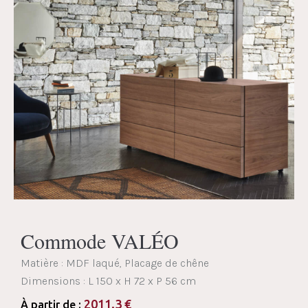
Commode VALÉO
Matière : MDF laqué, Placage de chêne
Dimensions :
L 150 x H 72 x P 56 cm
2011.3
€
À partir de :