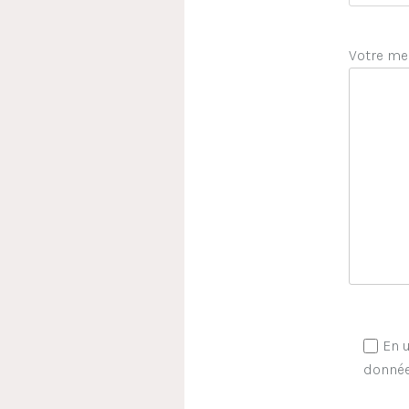
Votre me
En u
donnée