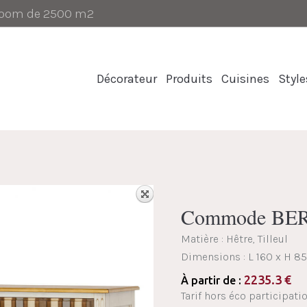
-room de 2500 m2
Décorateur
Produits
Cuisines
Style
Commode BE
Matière : Hêtre, Tilleul
Dimensions :
L 160 x H 8
2235.3
€
À partir de :
Tarif hors éco participati