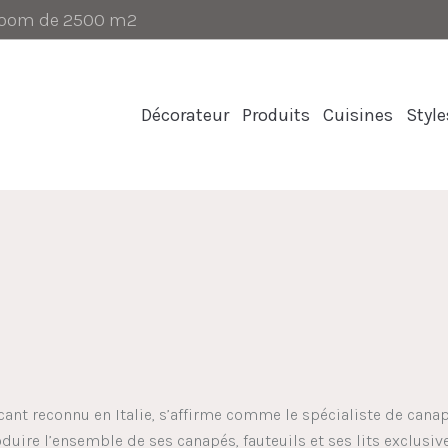
-room de 2500 m2
Décorateur
Produits
Cuisines
Style
cant reconnu en Italie, s’affirme comme le spécialiste de canap
oduire l’ensemble de ses canapés, fauteuils et ses lits exclusiv