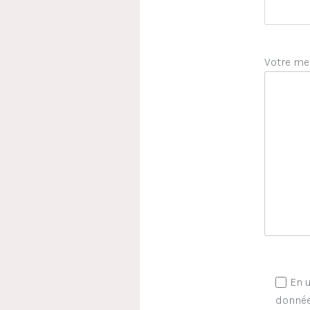
Votre me
En u
donnée