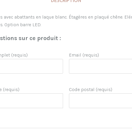
DESCRIPTION
avec abattants en laque blanc. Étagères en plaqué chêne. Elém
s. Option barre LED.
tions sur ce produit :
let (requis)
Email (requis)
e (requis)
Code postal (requis)