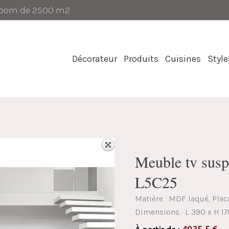
-room de 2500 m2
Décorateur
Produits
Cuisines
Style
Meuble tv su
L5C25
Matière : MDF laqué, Pla
Dimensions :
L 390 x H 17