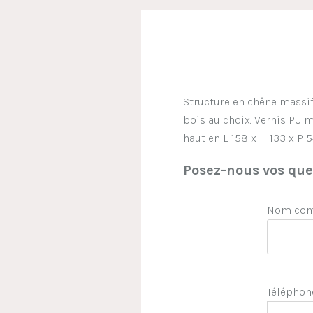
Structure en chêne massif 
bois au choix. Vernis PU ma
haut en L 158 x H 133 x P 
Posez-nous vos ques
Nom comp
Téléphon