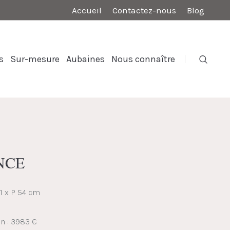
Accueil
Contactez-nous
Blog
s
Sur-mesure
Aubaines
Nous connaître
NCE
1 x P 54 cm
on : 3983 €