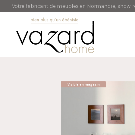
Votre fabricant de meubles en Normandie, show
Visible en magasin