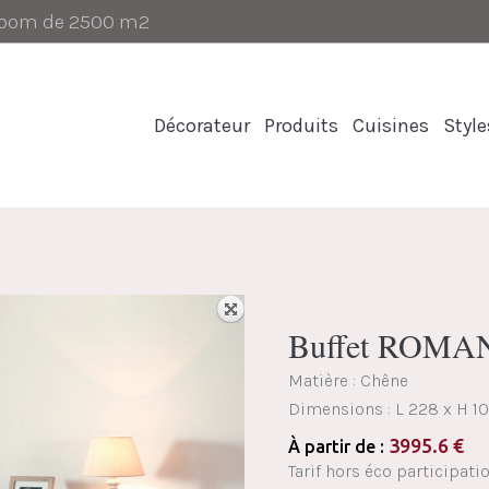
-room de 2500 m2
Décorateur
Produits
Cuisines
Style
Buffet ROMA
Matière : Chêne
Dimensions :
L 228 x H 10
3995.6
€
À partir de :
Tarif hors éco participati