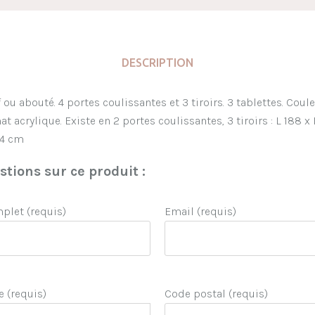
DESCRIPTION
ou abouté. 4 portes coulissantes et 3 tiroirs. 3 tablettes. Coul
t acrylique. Existe en 2 portes coulissantes, 3 tiroirs : L 188 x
54 cm
tions sur ce produit :
let (requis)
Email (requis)
e (requis)
Code postal (requis)