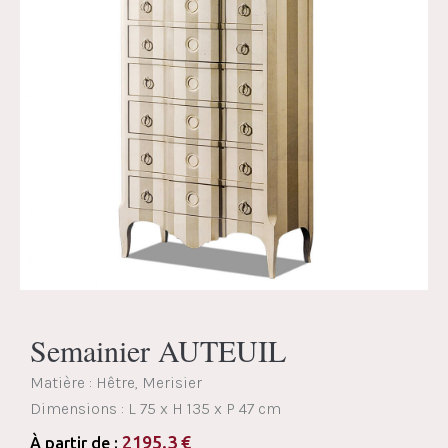
Semainier AUTEUIL
Matière : Hêtre, Merisier
Dimensions :
L 75 x H 135 x P 47 cm
2195.3
€
À partir de :