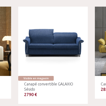
Visible en magasin
Canapé convertible GALAXIO
Ca
28
Sésido
2790 €