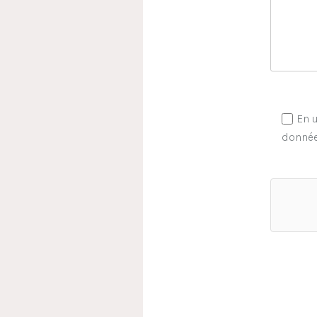
En u
donnée