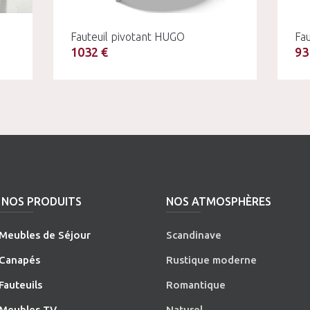
Fauteuil pivotant HUGO
Fa
1032 €
93
NOS PRODUITS
NOS ATMOSPHÈRES
Meubles de Séjour
Scandinave
Canapés
Rustique moderne
Fauteuils
Romantique
Meubles TV
Naturel