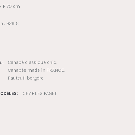
 x P 70 cm
on : 929 €
Canapé classique chic
 :
Canapés made in FRANCE
Fauteuil bergère
CHARLES PAGET
ODÈLES :