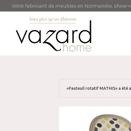
Votre fabricant de meubles en Normandie, show
«Fauteuil rotatif MATHIS» a été a