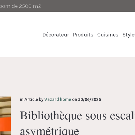
-room de 2500 m2
Décorateur
Produits
Cuisines
Style
in
Article
by
Vazard home
on
30/06/2026
Bibliothèque sous escal
asymétrique