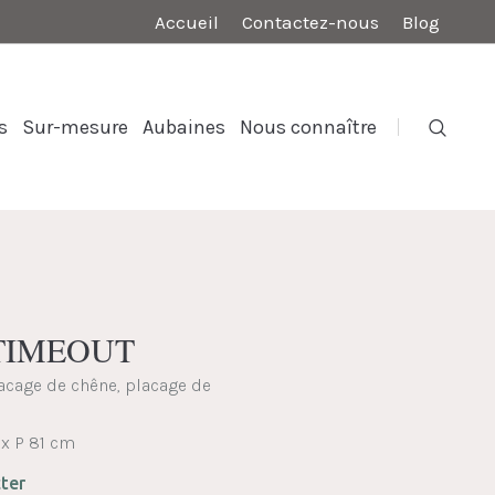
Accueil
Contactez-nous
Blog
s
Sur-mesure
Aubaines
Nous connaître
x TIMEOUT
lacage de chêne, placage de
 x P 81 cm
ter