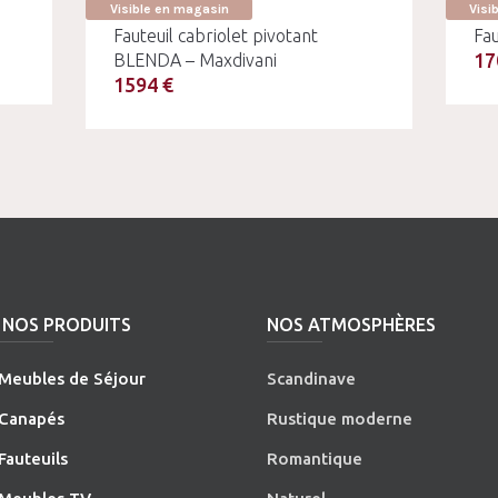
Visible en magasin
Visi
Fauteuil cabriolet pivotant
Fau
17
BLENDA – Maxdivani
1594 €
NOS PRODUITS
NOS ATMOSPHÈRES
Meubles de Séjour
Scandinave
Canapés
Rustique moderne
Fauteuils
Romantique