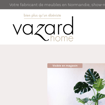
Votre fabricant de meubles en Normandie, show
Visible en magasin