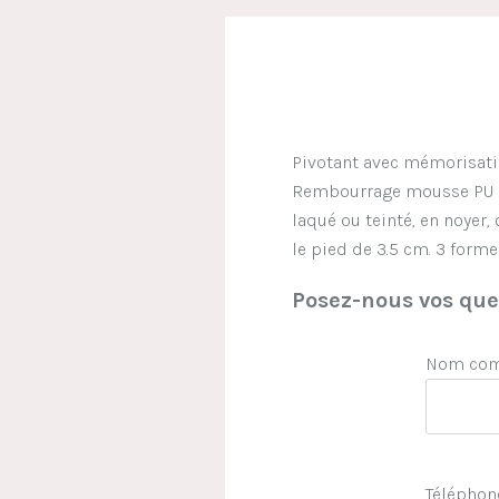
Pivotant avec mémorisatio
Rembourrage mousse PU mou
laqué ou teinté, en noyer,
le pied de 3.5 cm. 3 formes
Posez-nous vos ques
Nom comp
Téléphon