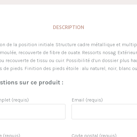
DESCRIPTION
n de la position initiale. Structure cadre métallique et multip
lée, recouverte de fibre de ouate. Ressorts nosag. Extérieur
 ou recouverte de tissu ou cuir. Possibilité d’un dossier plus
 de pieds. Finition des pieds étoile : alu naturel, noir, blanc o
tions sur ce produit :
let (requis)
Email (requis)
e (requis)
Code postal (requis)