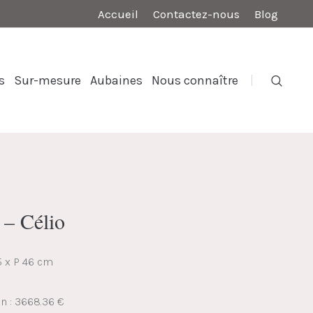
Accueil
Contactez-nous
Blog
s
Sur-mesure
Aubaines
Nous connaître
 – Célio
5 x P 46 cm
on : 3668.36 €