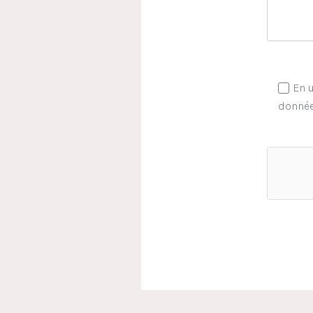
En u
donnée