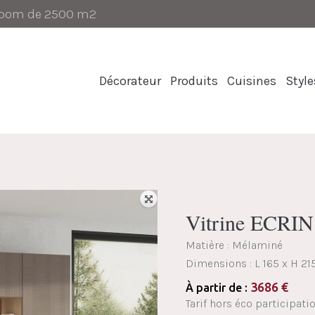
-room de 2500 m2
Décorateur
Produits
Cuisines
Style
Vitrine ECRIN
Matière : Mélaminé
Dimensions :
L 165 x H 21
3686
€
À partir de :
Tarif hors éco participati