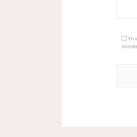
En u
donnée