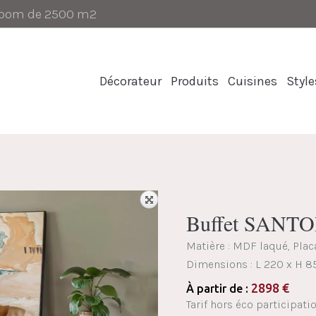
-room de 2500 m2
Décorateur
Produits
Cuisines
Style
Buffet SANT
Matière : MDF laqué, Pla
Dimensions :
L 220 x H 8
2898
€
À partir de :
Tarif hors éco participatio