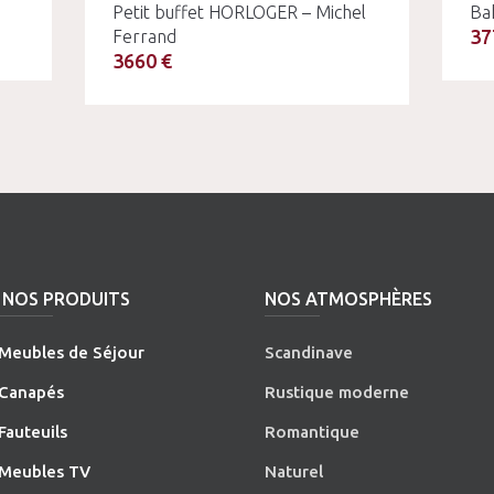
Petit buffet HORLOGER – Michel
Ba
37
Ferrand
3660 €
NOS PRODUITS
NOS ATMOSPHÈRES
Meubles de Séjour
Scandinave
Canapés
Rustique moderne
Fauteuils
Romantique
Meubles TV
Naturel