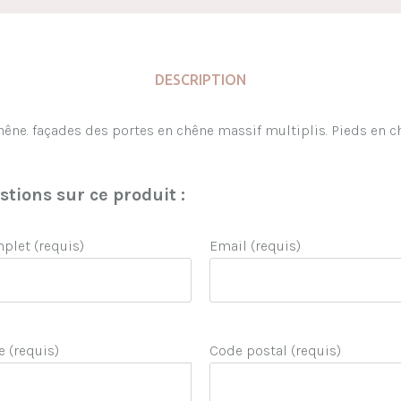
DESCRIPTION
hêne. façades des portes en chêne massif multiplis. Pieds en c
tions sur ce produit :
let (requis)
Email (requis)
e (requis)
Code postal (requis)