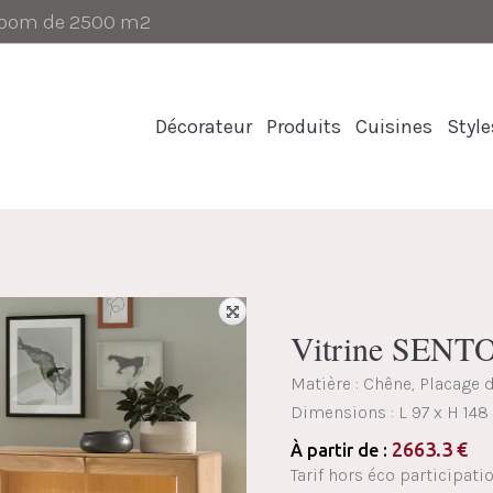
-room de 2500 m2
Décorateur
Produits
Cuisines
Style
Vitrine SENT
Matière : Chêne, Placage 
Dimensions :
L 97 x H 148
2663.3
€
À partir de :
Tarif hors éco participati