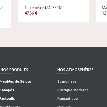
s x
Table ovale MAJESTIC
Ma
4736 €
12
NOS PRODUITS
NOS ATMOSPHÈRES
Meubles de Séjour
Scandinave
Canapés
Rustique moderne
Fauteuils
Romantique