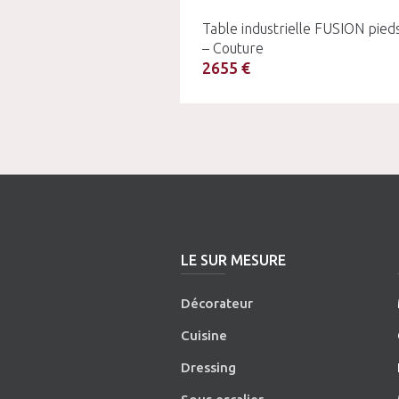
Table industrielle FUSION pied
– Couture
2655 €
LE SUR MESURE
Décorateur
Cuisine
Dressing