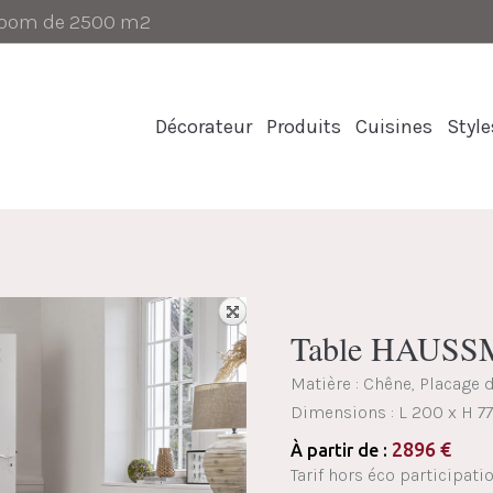
-room de 2500 m2
Décorateur
Produits
Cuisines
Style
Table HAUS
Matière : Chêne, Placage 
Dimensions :
L 200 x H 7
2896
€
À partir de :
Tarif hors éco participati