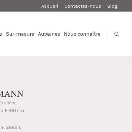
Accueil
Contactez-nous
Blog
s
Sur-mesure
Aubaines
Nous connaître
SMANN
de chêne
7 x P 100 cm
on : 2889 €