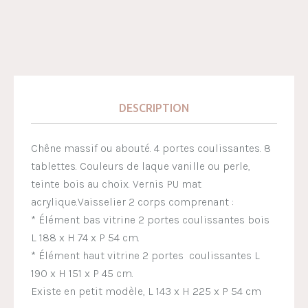
DESCRIPTION
Chêne massif ou abouté. 4 portes coulissantes. 8
tablettes. Couleurs de laque vanille ou perle,
teinte bois au choix. Vernis PU mat
acrylique.Vaisselier 2 corps comprenant :
* Élément bas vitrine 2 portes coulissantes bois
L 188 x H 74 x P 54 cm.
* Élément haut vitrine 2 portes coulissantes L
190 x H 151 x P 45 cm.
Existe en petit modèle, L 143 x H 225 x P 54 cm