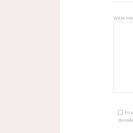
Votre me
En u
donnée