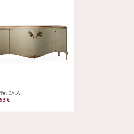
ffet GALA
63 €