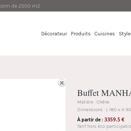
-room de 2500 m2
Décorateur
Produits
Cuisines
Style
Buffet MAN
Matière : Chêne
Dimensions :
L 180 x H 9
3359.5
€
À partir de :
Tarif hors éco participati