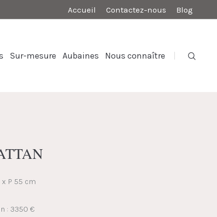
Accueil
Contactez-nous
Blog
s
Sur-mesure
Aubaines
Nous connaître
HATTAN
5 x P 55 cm
on : 3350 €