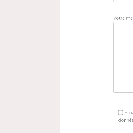
Votre me
En u
donnée