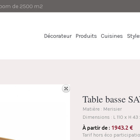
-room de 2500 m2
Décorateur
Produits
Cuisines
Style
Table basse S
Matière : Merisier
Dimensions :
L 110 x H 43
1943.2
€
À partir de :
Tarif hors éco participatio