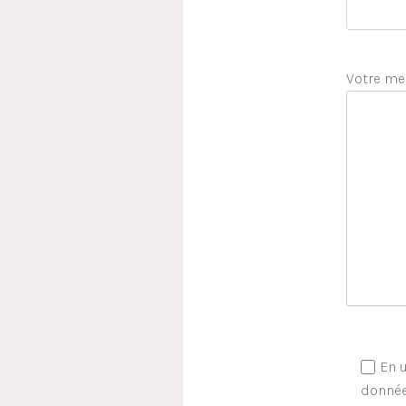
Votre me
En u
donnée