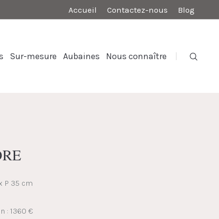
Accueil
Contactez-nous
Blog
s
Sur-mesure
Aubaines
Nous connaître
ORE
 x P 35 cm
n : 1360 €