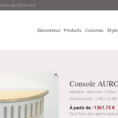
-room de 2500 m2
Décorateur
Produits
Cuisines
Style
Console AUR
Matière : Merisier, Tilleul
Dimensions :
L 90 x H 78
1361.75
€
À partir de :
Tarif hors éco participatio