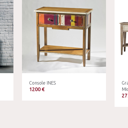
Console INES
Gr
1200 €
Mi
27