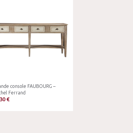
ande console FAUBOURG –
chel Ferrand
30 €