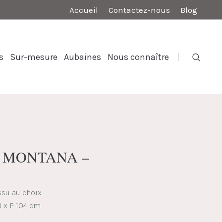
Accueil
Contactez-nous
Blog
s
Sur-mesure
Aubaines
Nous connaître
is MONTANA –
issu au choix
3 x P 104 cm