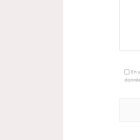
En u
donnée