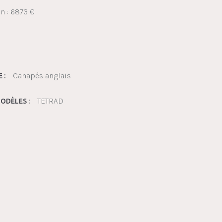
on : 6873 €
Canapés anglais
 :
TETRAD
ODÈLES :