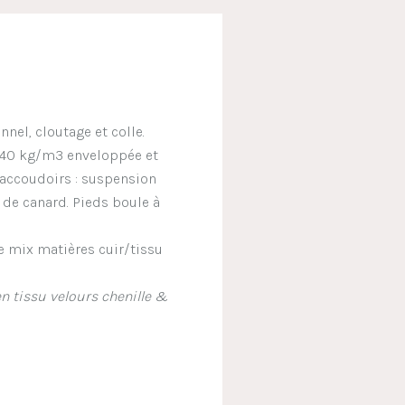
nel, cloutage et colle.
R 40 kg/m3 enveloppée et
 accoudoirs : suspension
de canard. Pieds boule à
de mix matières cuir/tissu
en tissu velours chenille &