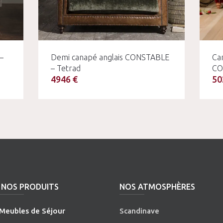
–
Demi canapé anglais CONSTABLE
Can
– Tetrad
CO
4946 €
50
NOS PRODUITS
NOS ATMOSPHÈRES
Meubles de Séjour
Scandinave