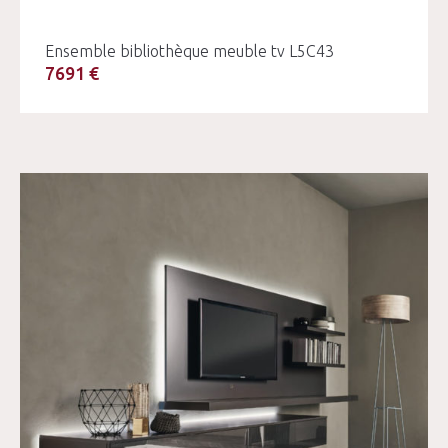
Ensemble bibliothèque meuble tv L5C43
7691 €