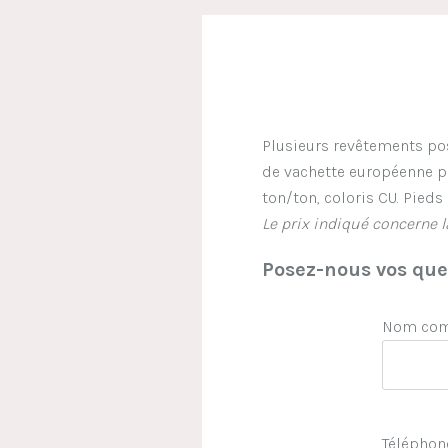
Plusieurs revêtements pos
de vachette européenne ple
ton/ton, coloris CU. Pied
Le prix indiqué concerne l
Posez-nous vos ques
Nom comp
Téléphon