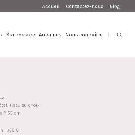
Accueil
Contactez-nous
Blog
s
Sur-mesure
Aubaines
Nous connaître
L
étal, Tissu au choix
 x P 55 cm
on : 358 €