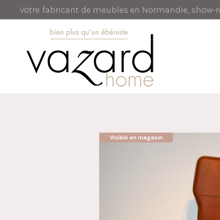
Votre fabricant de meubles en Normandie, show
Visible en magasin