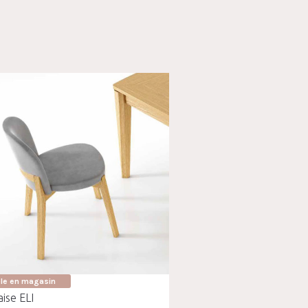
ble en magasin
ise ELI