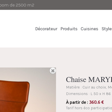
-room de 2500 m2
Décorateur
Produits
Cuisines
Style
Chaise MARY
Matière : Cuir au choix, M
Dimensions :
L 50 x H 86
360.6
€
À partir de :
Tarif hors éco participati