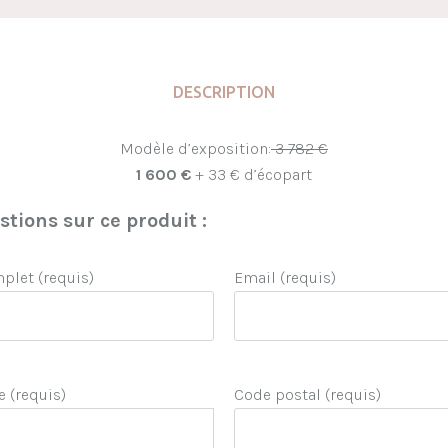
DESCRIPTION
Modèle d’exposition:
3 782 €
1 600 €
+ 33 € d’écopart
tions sur ce produit :
let (requis)
Email (requis)
e (requis)
Code postal (requis)