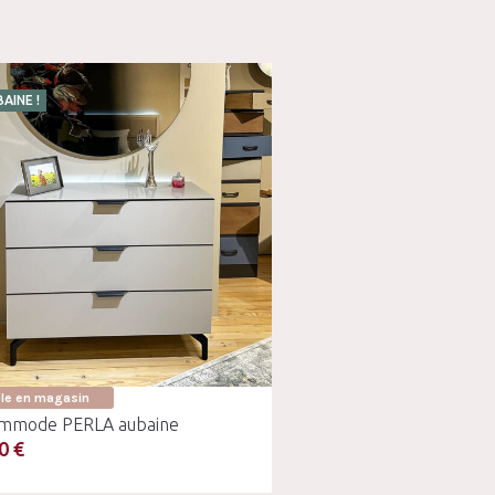
AINE !
ble en magasin
mmode PERLA aubaine
0 €