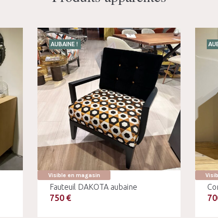
AUBAINE !
AUB
Visible en magasin
Visi
Fauteuil DAKOTA aubaine
Co
750 €
70