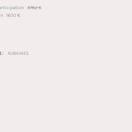
rticipation :
3782 €
on : 1600 €
AUBAINES
 :